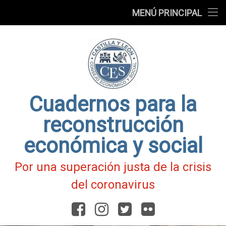
Presentación
MENÚ PRINCIPAL
Ir
Blog
al
contenido
Fichas
de
Actualidad
Covid-
19
Cuadernos para la
reconstrucción
económica y social
Por una superación justa de la crisis
del coronavirus
Facebook
Instagram
Twitter
Flickr