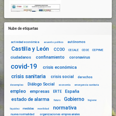
Nube de etiquetas
autónomos
actividad económica
acuerdo político
Castilla y León
CCOO
CECALE
CEOE
CEPYME
confinamiento
ciudadanos
coronavirus
covid-19
crisis económica
crisis sanitaria
crisis social
derechos
Diálogo Social
desempleo
economía
emergencia sanitaria
empleo
empresas
España
ERTE
Gobierno
estado de alarma
futuro
higiene
normativa
medidas
liquidez
movilidad
nueva normalidad
organizaciones empresariales