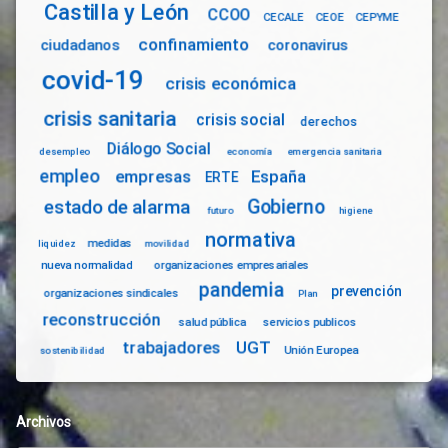
Castilla y León
CCOO
CECALE
CEOE
CEPYME
confinamiento
ciudadanos
coronavirus
covid-19
crisis económica
crisis sanitaria
crisis social
derechos
Diálogo Social
desempleo
economía
emergencia sanitaria
empleo
empresas
España
ERTE
Gobierno
estado de alarma
futuro
higiene
normativa
medidas
liquidez
movilidad
nueva normalidad
organizaciones empresariales
pandemia
prevención
organizaciones sindicales
Plan
reconstrucción
salud pública
servicios publicos
trabajadores
UGT
Unión Europea
sostenibilidad
Archivos