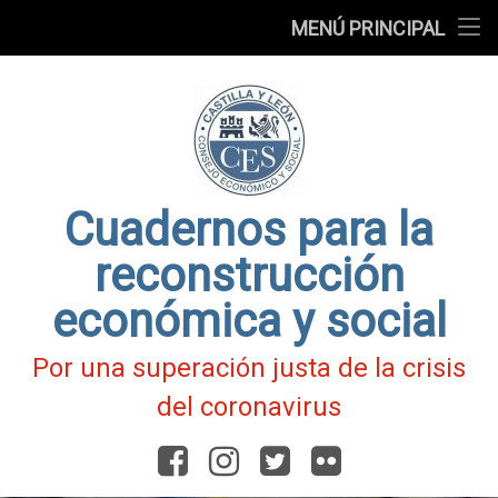
Presentación
MENÚ PRINCIPAL
Ir
Blog
al
contenido
Fichas
de
Actualidad
Covid-
19
Cuadernos para la
reconstrucción
económica y social
Por una superación justa de la crisis
del coronavirus
Facebook
Instagram
Twitter
Flickr