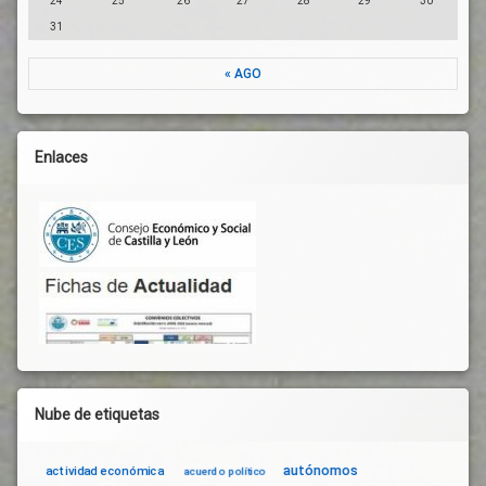
24
25
26
27
28
29
30
31
« AGO
Enlaces
Nube de etiquetas
autónomos
actividad económica
acuerdo político