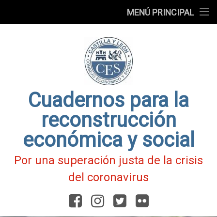
Presentación
MENÚ PRINCIPAL
Ir
Blog
al
contenido
Fichas
de
Actualidad
Covid-
19
Cuadernos para la
reconstrucción
económica y social
Por una superación justa de la crisis
del coronavirus
Facebook
Instagram
Twitter
Flickr