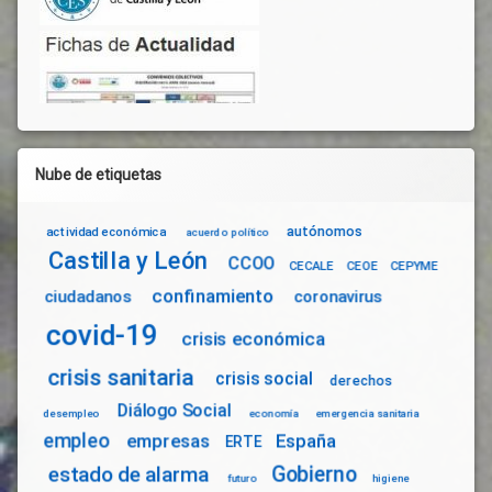
Nube de etiquetas
autónomos
actividad económica
acuerdo político
Castilla y León
CCOO
CECALE
CEOE
CEPYME
confinamiento
ciudadanos
coronavirus
covid-19
crisis económica
crisis sanitaria
crisis social
derechos
Diálogo Social
desempleo
economía
emergencia sanitaria
empleo
empresas
España
ERTE
Gobierno
estado de alarma
futuro
higiene