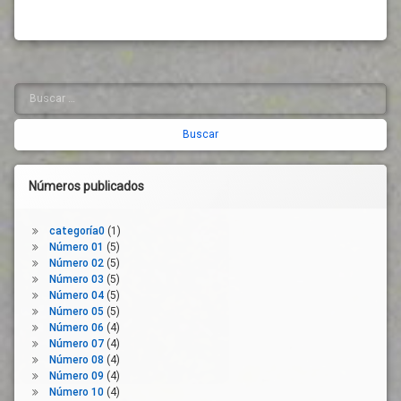
Buscar:
Barra
lateral
derecha
Números publicados
categoría0
(1)
Número 01
(5)
Número 02
(5)
Número 03
(5)
Número 04
(5)
Número 05
(5)
Número 06
(4)
Número 07
(4)
Número 08
(4)
Número 09
(4)
Número 10
(4)