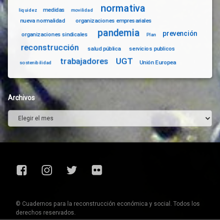
normativa
medidas
liquidez
movilidad
nueva normalidad
organizaciones empresariales
pandemia
prevención
organizaciones sindicales
Plan
reconstrucción
salud pública
servicios publicos
trabajadores
UGT
Unión Europea
sostenibilidad
Archivos
Archivos
Facebook
Instagram
Twitter
Flickr
© Cuadernos para la reconstrucción económica y social. Todos los
derechos reservados.