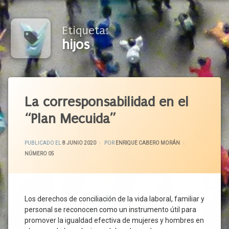
Etiqueta:
hijos
Etiquetado
Conciliación
La corresponsabilidad en el
Confinamiento
“Plan Mecuida”
Corresponsabilidad
Covid-
ACTUALIZADO EL
9 JUNIO 2020
PUBLICADO EL
8 JUNIO 2020
POR
ENRIQUE CABERO MORÁN
19
CATEGORÍAS:
NÚMERO 05
Cuidado
De Las
Personas
Cuidado
Los derechos de conciliación de la vida laboral, familiar y
De Los
personal se reconocen como un instrumento útil para
Hijos
promover la igualdad efectiva de mujeres y hombres en
Cuidado