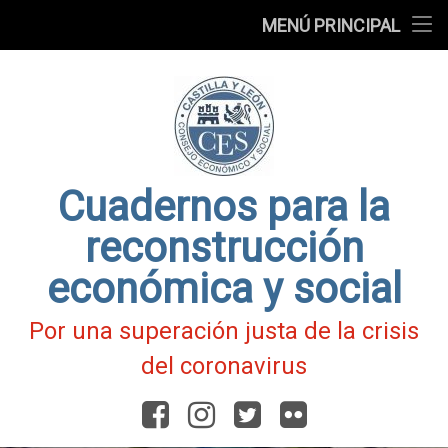
Presentación
MENÚ PRINCIPAL
Ir
Blog
al
contenido
Fichas
de
Actualidad
Covid-
19
Cuadernos para la
reconstrucción
económica y social
Por una superación justa de la crisis
del coronavirus
Facebook
Instagram
Twitter
Flickr