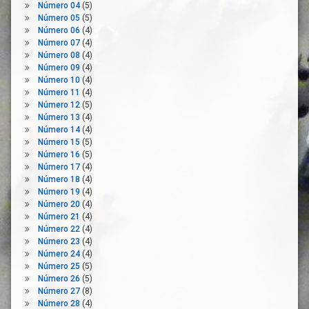
Igualdad
Número 04
(5)
Número 05
(5)
Lactancia
Número 06
(4)
Legislación
Número 07
(4)
Número 08
(4)
Machismo
Número 09
(4)
Madres
Número 10
(4)
Maternidad
Número 11
(4)
Número 12
(5)
Mujeres
Número 13
(4)
Normativa
Número 14
(4)
Número 15
(5)
Parto
Número 16
(5)
Paternidad
Número 17
(4)
Número 18
(4)
Permisos
Número 19
(4)
Personas
Número 20
(4)
Trabajadoras
Número 21
(4)
Número 22
(4)
Plan
Número 23
(4)
Mecuida
Número 24
(4)
Protección
Número 25
(5)
De La
Número 26
(5)
Salud
Número 27
(8)
Puerperio
Número 28
(4)