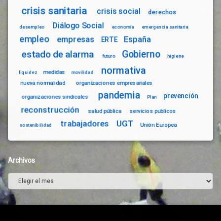
crisis sanitaria
crisis social
derechos
Diálogo Social
desempleo
economía
emergencia sanitaria
empleo
empresas
España
ERTE
Gobierno
estado de alarma
futuro
higiene
normativa
medidas
liquidez
movilidad
nueva normalidad
organizaciones empresariales
pandemia
prevención
organizaciones sindicales
Plan
reconstrucción
salud pública
servicios publicos
trabajadores
UGT
Unión Europea
sostenibilidad
Archivos
Archivos