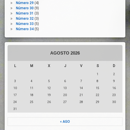
Número 29
(4)
Relaciones
Número 30
(9)
Laborales
Número 31
(3)
Responsabilidades
Número 32
(3)
Familiares
Número 33
(5)
Número 34
(5)
Roles
Seguridad
Social
Trabajadoras
AGOSTO 2026
Trabajo
L
M
X
J
V
S
D
1
2
3
4
5
6
7
8
9
10
11
12
13
14
15
16
17
18
19
20
21
22
23
24
25
26
27
28
29
30
31
« AGO