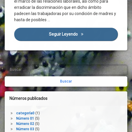
el marco de las relaciones laborales, así como para
De
Menor
erradicar la discriminación que en dicho ámbito
padecen las trabajadoras por su condición de madres y
Cuidadores
hasta de posibles …
Cuidados
A
Familiares
Seguir Leyendo
La Corresponsabilidad En El 
Dependientes
Derechos
Discriminación
De Género
Buscar:
Barra
Discriminación
Laboral
lateral
Embarazo
derecha
España
Familia
Números publicados
Función
Pública
categoría0
(1)
Gobierno
Número 01
(5)
Número 02
(5)
Hijos
Número 03
(5)