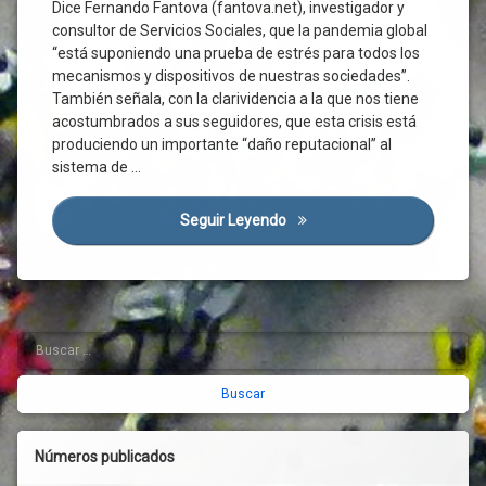
Corresponsabilidad
Dice Fernando Fantova (fantova.net), investigador y
consultor de Servicios Sociales, que la pandemia global
Crisis De
“está suponiendo una prueba de estrés para todos los
Los
Cuidados
mecanismos y dispositivos de nuestras sociedades”.
También señala, con la clarividencia a la que nos tiene
Crisis
Sanitaria
acostumbrados a sus seguidores, que esta crisis está
produciendo un importante “daño reputacional” al
Crisis
sistema de …
Social
Cuidado
De Las
Seguir Leyendo
Menos Confinamiento Y Más
Personas
Cuidadoras
Extranjeras
Daño
Reputacional
Buscar:
Barra
Envejecimiento
lateral
Esperanza
De Vida
derecha
Externalizar
Números publicados
Fallecimiento