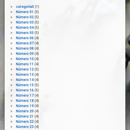
Familia
categoría0
(1)
Globalización
Número 01
(5)
Hogar
Número 02
(5)
Número 03
(5)
Institucionalización
Número 04
(5)
Lobbies
Número 05
(5)
Número 06
(4)
Medicalización
Número 07
(4)
Medios De
Número 08
(4)
Comunicación
Número 09
(4)
Número 10
(4)
Mercantilización
Número 11
(4)
Modelo
Número 12
(5)
De
Número 13
(4)
Cuidados
Número 14
(4)
Monitorización
Número 15
(5)
De La Salud
Número 16
(5)
Número 17
(4)
Mujer
Número 18
(4)
Natalidad
Número 19
(4)
Número 20
(4)
Neoliberalismo
Número 21
(4)
Noticias
Número 22
(4)
Número 23
(4)
Pandemia