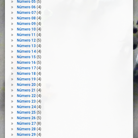
Número 05
(5)
Estado
Número 06
(4)
De
Número 07
(4)
Alarma
Número 08
(4)
Explotaciones
Número 09
(4)
Agrarias
Número 10
(4)
Número 11
(4)
Fondos
Número 12
(5)
Agrícolas
Número 13
(4)
Ganaderos
Número 14
(4)
Número 15
(5)
Industria
Número 16
(5)
Agroalimentaria
Número 17
(4)
Innovación
Número 18
(4)
Medidas
Número 19
(4)
De
Número 20
(4)
Apoyo
Número 21
(4)
Número 22
(4)
Medio
Número 23
(4)
Rural
Número 24
(4)
Mercado
Número 25
(5)
Número 26
(5)
Normativa
Número 27
(8)
OPAS
Número 28
(4)
Número 29
(4)
PAC