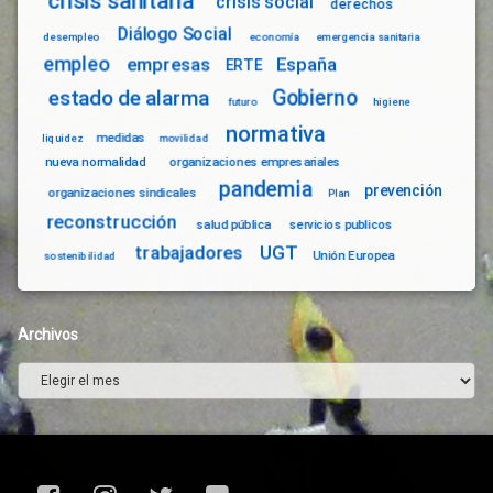
crisis sanitaria
crisis social
derechos
Diálogo Social
desempleo
economía
emergencia sanitaria
empleo
empresas
España
ERTE
Gobierno
estado de alarma
futuro
higiene
normativa
medidas
liquidez
movilidad
nueva normalidad
organizaciones empresariales
pandemia
prevención
organizaciones sindicales
Plan
reconstrucción
salud pública
servicios publicos
trabajadores
UGT
Unión Europea
sostenibilidad
Archivos
Archivos