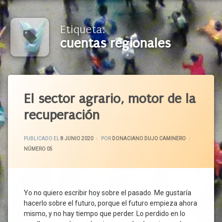
Etiqueta:
cuentas regionales
Etiquetado
Agricultores
El sector agrario, motor de la
Agroalimentación
recuperación
Alimentos
Alimentos
ACTUALIZADO EL
9 JUNIO 2020
PUBLICADO EL
8 JUNIO 2020
POR
DONACIANO DUJO CAMINERO
De
CATEGORÍAS:
NÚMERO 05
Calidad
ASAJA
Autonomía
Alimentaria
Yo no quiero escribir hoy sobre el pasado. Me gustaría
Autónomos
hacerlo sobre el futuro, porque el futuro empieza ahora
Ayudas
mismo, y no hay tiempo que perder. Lo perdido en lo