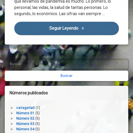
que llevamos de pandemia es mucho. Lo primero, lo
Ayudas
Directas
personal, las vidas, la salud de tantas personas. Lo
segundo, lo económico. Las cifras van siempre …
Cambio
Climático
Campo
Seguir Leyendo
El Sector Agrario, Motor De 
Castilla
Y León
Cereal
Cosecha
Buscar:
Barra
Covid-
19
lateral
Cuentas
derecha
Regionales
Desarrollo
Números publicados
Digitalización
Economía
categoría0
(1)
Empleo
Número 01
(5)
Número 02
(5)
Empresarios
Número 03
(5)
España
Número 04
(5)