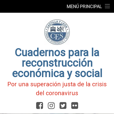
Presentación
MENÚ PRINCIPAL
Ir
Blog
al
contenido
Fichas
de
Actualidad
Covid-
19
Cuadernos para la
reconstrucción
económica y social
Por una superación justa de la crisis
del coronavirus
Facebook
Instagram
Twitter
Flickr