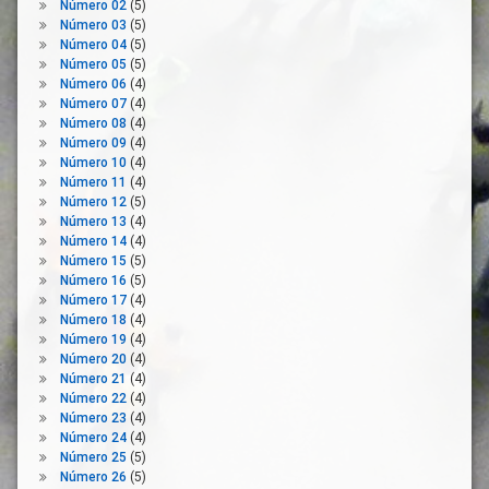
Número 02
(5)
Bienestar
Número 03
(5)
Europa
Número 04
(5)
Número 05
(5)
Explotación
Número 06
(4)
Laboral
Número 07
(4)
Explotación
Número 08
(4)
Sexual
Número 09
(4)
Número 10
(4)
Extranjero
Número 11
(4)
Familia
Número 12
(5)
Número 13
(4)
Fase
Número 14
(4)
2
Número 15
(5)
IMV
Número 16
(5)
Número 17
(4)
Ingreso
Número 18
(4)
Mínimo
Número 19
(4)
Vital
Número 20
(4)
Inmigrante
Número 21
(4)
Integración
Número 22
(4)
Número 23
(4)
Integración
Número 24
(4)
Estructural
Número 25
(5)
Ley De
Número 26
(5)