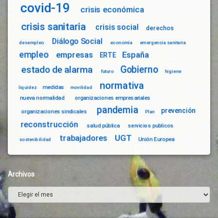
covid-19
crisis económica
crisis sanitaria
crisis social
derechos
Diálogo Social
desempleo
economía
emergencia sanitaria
empleo
empresas
España
ERTE
Gobierno
estado de alarma
futuro
higiene
normativa
medidas
liquidez
movilidad
nueva normalidad
organizaciones empresariales
pandemia
prevención
organizaciones sindicales
Plan
reconstrucción
salud pública
servicios publicos
trabajadores
UGT
Unión Europea
sostenibilidad
Archivos
Archivos