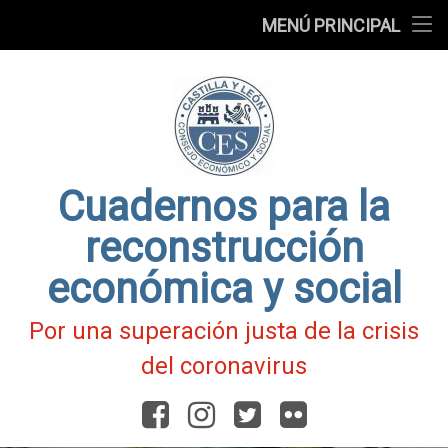
Presentación
MENÚ PRINCIPAL
Ir
Blog
al
contenido
Fichas
de
Actualidad
Covid-
19
Cuadernos para la
reconstrucción
económica y social
Por una superación justa de la crisis
del coronavirus
Facebook
Instagram
Twitter
Flickr