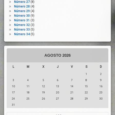
Extranjería
Número 27
(8)
Número 28
(4)
Mano
Número 29
(4)
De
Número 30
(9)
Obra
Número 31
(3)
Menores
Número 32
(3)
Extranjeros
Número 33
(5)
Número 34
(5)
Migración
Natalidad
ONG
Pandemia
AGOSTO 2026
Personas
Vulnerables
L
M
X
J
V
S
D
Precariedad
1
2
Prestaciones
3
4
5
6
7
8
9
Sociales
10
11
12
13
14
15
16
Protección
17
18
19
20
21
22
23
Internacional
24
25
26
27
28
29
30
Reconstrucción
31
Redes
Sociales