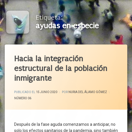
Etiqueta:
ayudas en especie
Etiquetado
Agricultura
Hacia la integración
Asilo
estructural de la población
Autóctono
inmigrante
Ayudas De
Emergencia
ACTUALIZADO EL
16 JUNIO 2020
Ayudas
PUBLICADO EL
15 JUNIO 2020
POR
NURIA DEL ÁLAMO GÓMEZ
En
CATEGORÍAS:
NÚMERO 06
Especie
Bancos
De
Alimentos
Después de la fase aguda comenzamos a anticipar, no
Comedores
solo los efectos sanitarios de la pandemia, sino también