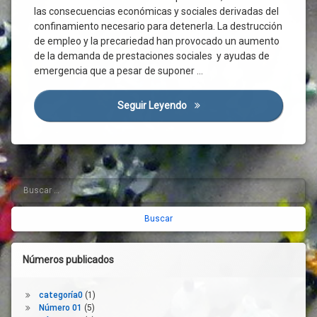
Sociales
las consecuencias económicas y sociales derivadas del
Confinamiento
confinamiento necesario para detenerla. La destrucción
de empleo y la precariedad han provocado un aumento
Crisis
Económica
de la demanda de prestaciones sociales y ayudas de
emergencia que a pesar de suponer …
Crisis
Sanitaria
Crisis
Seguir Leyendo
Hacia La Integración Estruct
Social
Cuidado
De
Personas
Mayores
Buscar:
Barra
Demografía
lateral
Derecho
Desahucio
derecha
Desempleo
Números publicados
Desigualdad
España
categoría0
(1)
Estado
Número 01
(5)
Del