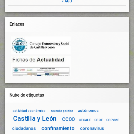
« AGO
Repartidores
Servicios
Públicos
Enlaces
Situación
Administrativa
Situación
Irregular
Situación
Sobrevenida
Temporeros
Tratados
Internacionales
Ultraderecha
Nube de etiquetas
Violencia
De
Género
autónomos
actividad económica
acuerdo político
Castilla y León
CCOO
CECALE
CEOE
CEPYME
confinamiento
ciudadanos
coronavirus