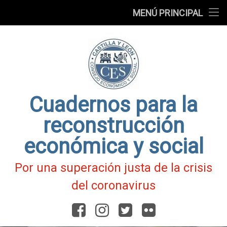
Presentación
MENÚ PRINCIPAL
Ir
Blog
al
contenido
Fichas
de
Actualidad
Covid-
19
Cuadernos para la
reconstrucción
económica y social
Por una superación justa de la crisis
del coronavirus
Facebook
Instagram
Twitter
Flickr