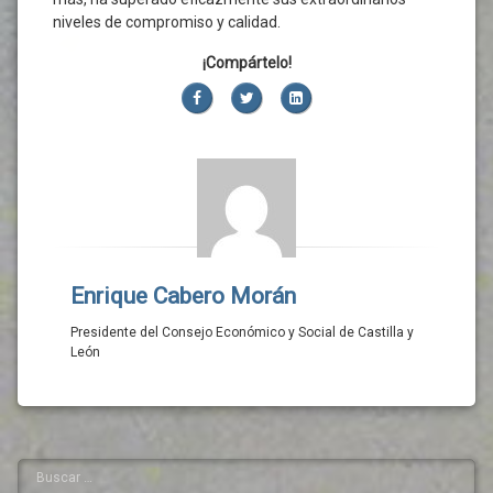
niveles de compromiso y calidad.
¡Compártelo!
Facebook
Twitter
LinkedIn
Enrique Cabero Morán
Presidente del Consejo Económico y Social de Castilla y
León
Buscar:
Barra