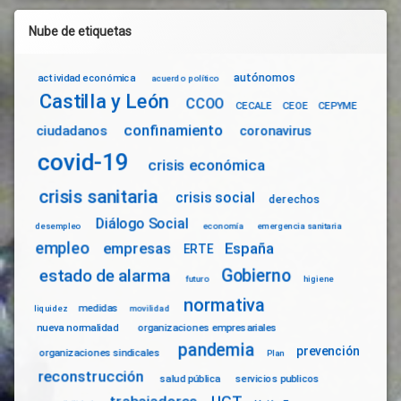
Nube de etiquetas
autónomos
actividad económica
acuerdo político
Castilla y León
CCOO
CECALE
CEOE
CEPYME
confinamiento
ciudadanos
coronavirus
covid-19
crisis económica
crisis sanitaria
crisis social
derechos
Diálogo Social
desempleo
economía
emergencia sanitaria
empleo
empresas
España
ERTE
Gobierno
estado de alarma
futuro
higiene
normativa
medidas
liquidez
movilidad
nueva normalidad
organizaciones empresariales
pandemia
prevención
organizaciones sindicales
Plan
reconstrucción
salud pública
servicios publicos