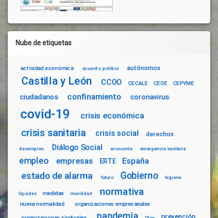
Nube de etiquetas
autónomos
actividad económica
acuerdo político
Castilla y León
CCOO
CECALE
CEOE
CEPYME
confinamiento
ciudadanos
coronavirus
covid-19
crisis económica
crisis sanitaria
crisis social
derechos
Diálogo Social
desempleo
economía
emergencia sanitaria
empleo
empresas
España
ERTE
Gobierno
estado de alarma
futuro
higiene
normativa
medidas
liquidez
movilidad
nueva normalidad
organizaciones empresariales
pandemia
prevención
organizaciones sindicales
Plan