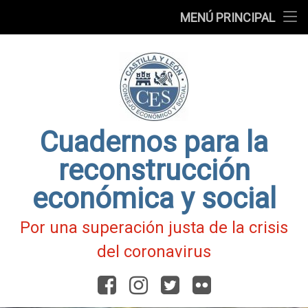
Presentación
MENÚ PRINCIPAL
Ir
Blog
al
contenido
Fichas
de
Actualidad
Covid-
19
Cuadernos para la
reconstrucción
económica y social
Por una superación justa de la crisis
del coronavirus
Facebook
Instagram
Twitter
Flickr